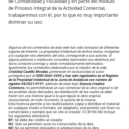
de Contabilidad y Fiscalidad y en parte del módulo
de Proceso Integral de la Actividad Comercial,
trabajaremos con él, por lo que es muy importante
dominar su uso.
Algunos de los contenidos de esta web han sido tomados de diferentes
lugares de Internet. La propiedad intelectual de dichos textos, imágenes
y/o cualquier otro elemento del sitio, corresponde a sus autores. Si
alguna persona o institución considera lesionados sus derechos, por
favor, contacte conmigo y serán inmediatamente eliminados.
Igualmente, los contenidos elaborados por el creador de la web,
Cristóbal Castillo Morales
, pertenecen en exclusividad al autor
protegidos por el
ISSN 2660-549X y han sido registrados en el Registro
de la Propiedad Intelectual de la Junta de Andalucía con número de
registro 04/2021/4191
,
además de estar bajo
licencia Creative
Commons
, no permitié
ndose un uso comercial de la obra original ni de
las posibles obras derivadas, las distribución de las cuales se debe
hacer con una licencia igual a la que regula la obra original
,
reconociendo, en todo momento, la autoría de la misma.
Esta licencia permite a los reutilizadores copiar y distribuir el material
en cualquier medio o formato, sin adaptarlo, únicamente con fines no
comerciales y siempre que se cite al creador. CC BY-NC-ND incluye
los siguientes elementos:
BY:
Se debe dar crédito al creador.
NC:
Solo se permiten usos no comerciales de la obra.
ND:
No se permiten derivados ni adaptaciones de la obra.