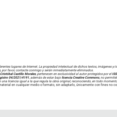
entes lugares de Internet. La propiedad intelectual de dichos textos, imágenes y/o c
s, por favor, contacte conmigo y serán inmediatamente eliminados.
Cristóbal Castillo Morales
, pertenecen en exclusividad al autor protegidos por el
ISS
egistro 04/2021/4191
,
además de estar bajo
licencia Creative Commons
, no permitié
 una licencia igual a la que regula la obra original
, reconociendo, en todo momento,
 el material en cualquier medio o formato, sin adaptarlo, únicamente con fines no 