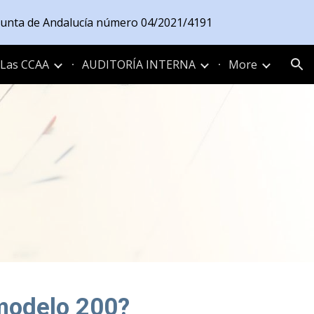
a Junta de Andalucía número 04/2021/4191
ion
Las CCAA
AUDITORÍA INTERNA
More
 modelo 200?