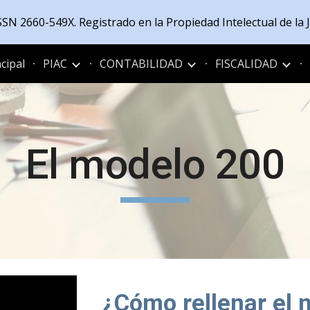
 ISSN 2660-549X. Registrado en la Propiedad Intelectual de l
ip to main content
Skip to navigat
cipal
PIAC
CONTABILIDAD
FISCALIDAD
El modelo 200
¿Cómo rellenar el