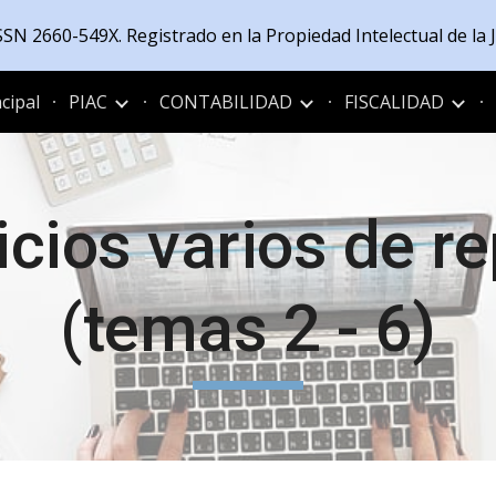
 ISSN 2660-549X. Registrado en la Propiedad Intelectual de l
ip to main content
Skip to navigat
cipal
PIAC
CONTABILIDAD
FISCALIDAD
icios varios de re
(temas 2 - 6)