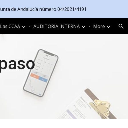
a Junta de Andalucía número 04/2021/4191
ion
Las CCAA
AUDITORÍA INTERNA
More
paso 