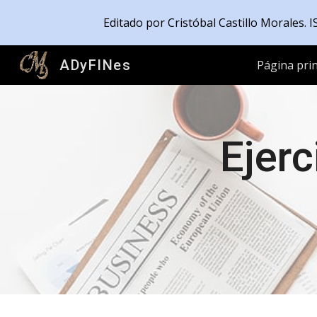
Editado por Cristóbal Castillo Morales.
Sk
ADyFINes
Página prin
Ejerc