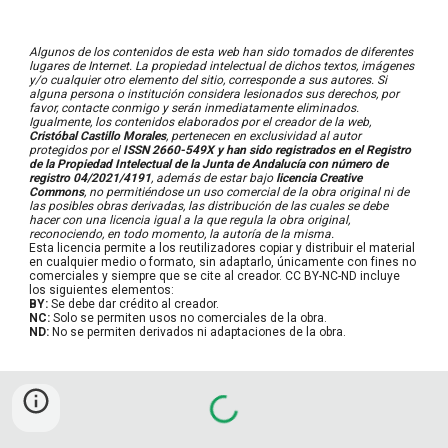
Algunos de los contenidos de esta web han sido tomados de diferentes
lugares de Internet. La propiedad intelectual de dichos textos, imágenes
y/o cualquier otro elemento del sitio, corresponde a sus autores. Si
alguna persona o institución considera lesionados sus derechos, por
favor, contacte conmigo y serán inmediatamente eliminados.
Igualmente, los contenidos elaborados por el creador de la web,
Cristóbal Castillo Morales
, pertenecen en exclusividad al autor
protegidos por el
ISSN 2660-549X y han sido registrados en el Registro
de la Propiedad Intelectual de la Junta de Andalucía con número de
registro 04/2021/4191
,
además de estar bajo
licencia Creative
Commons
, no permitié
ndose un uso comercial de la obra original ni de
las posibles obras derivadas, las distribución de las cuales se debe
hacer con una licencia igual a la que regula la obra original
,
reconociendo, en todo momento, la autoría de la misma.
Esta licencia permite a los reutilizadores copiar y distribuir el material
en cualquier medio o formato, sin adaptarlo, únicamente con fines no
comerciales y siempre que se cite al creador. CC BY-NC-ND incluye
los siguientes elementos:
BY:
Se debe dar crédito al creador.
NC:
Solo se permiten usos no comerciales de la obra.
ND:
No se permiten derivados ni adaptaciones de la obra.