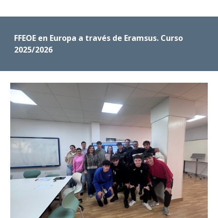
F
FEOE
en Europa a través de Eramsus. Curso
202
5
/202
6